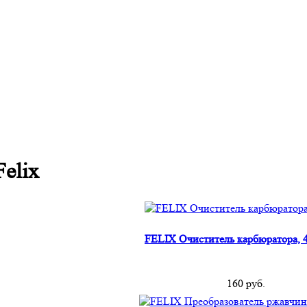
elix
FELIX Очиститель карбюратора,
160
руб.